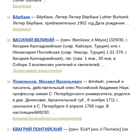
Luther Burbank …
Википедия
Бёрбанк
— Бёрбанк, Лютер Лютер Бёрбанк Luther Burbank
34
Лютер Бёрбанк, приблизительно 1902 год Дата рождения …
Википедия
ВАСИЛИЙ ВЕЛИКИЙ
— [греч. Βασίλειος ὁ Μέγας] (329/30, г.
35
Кесария Каппадокийская (совр. Кайсери, Турция) или г.
Неокесария Понтийская (совр. Никсар, Турция) 1.01.379, г.
Кесария Каппадокийская), свт. (пам. 1 янв., 30 янв. в
Соборе 3 вселенских учителей и святителей; …
Православная энциклопедия
Ломоносов, Михаил Васильевич
— &mdash; ученый и
36
писатель, действительный член Российской Академии Наук,
профессор химии С. Петербургского университета; родился
в дер. Денисовке, Архангельской губ., 8 ноября 1711 г.,
скончался в С. Петербурге 4 апреля 1765 года. В
настоящее&#8230; …
Большая биографическая энциклопедия
ЕВАГРИЙ ПОНТИЙСКИЙ
— [греч. Εὐάϒριος ὁ Ποντικός] (ок.
37