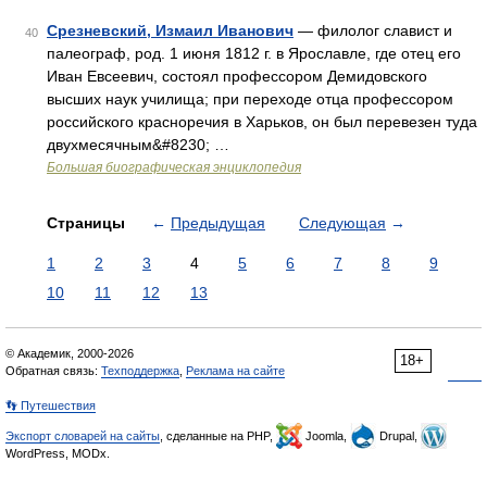
Срезневский, Измаил Иванович
— филолог славист и
40
палеограф, род. 1 июня 1812 г. в Ярославле, где отец его
Иван Евсеевич, состоял профессором Демидовского
высших наук училища; при переходе отца профессором
российского красноречия в Харьков, он был перевезен туда
двухмесячным&#8230; …
Большая биографическая энциклопедия
Страницы
←
Предыдущая
Следующая
→
1
2
3
4
5
6
7
8
9
10
11
12
13
© Академик, 2000-2026
18+
Обратная связь:
Техподдержка
,
Реклама на сайте
👣 Путешествия
Экспорт словарей на сайты
, сделанные на PHP,
Joomla,
Drupal,
WordPress, MODx.