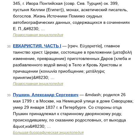
345, г. Ивора Понтийская (совр. Сев. Турция) ок. 399,
пустыня Келлии (Египет)), монах, аскетический писатель,
богослов. Жизнь Источники Помимо скудных
автобиографических данных, содержащихся в сочинениях
Е. П.,&#8230; …
Православная энциклопедия
ЕВХАРИСТИЯ. ЧАСТЬ I
— [греч. Εὐχαριστία], главное
38
таинство христ. Церкви, состоящее в преложении (μεταβολή
изменение, превращение) приготовленных Даров (хлеба и
разбавленного водой вина) в Тело и Кровь Христовы и
причащении (κοινωνία приобщение; μετάληψις
принятие)&#8230; …
Православная энциклопедия
Пушкин, Александр Сергеевич
— &mdash; родился 26
39
мая 1799 г. в Москве, на Немецкой улице в доме Скворцова;
умер 29 января 1837 г. в Петербурге. Со стороны отца
Пушкин принадлежал к старинному дворянскому роду,
происходившему, по сказанию родословных, от выходца
&quot;из&#8230; …
Большая биографическая энциклопедия